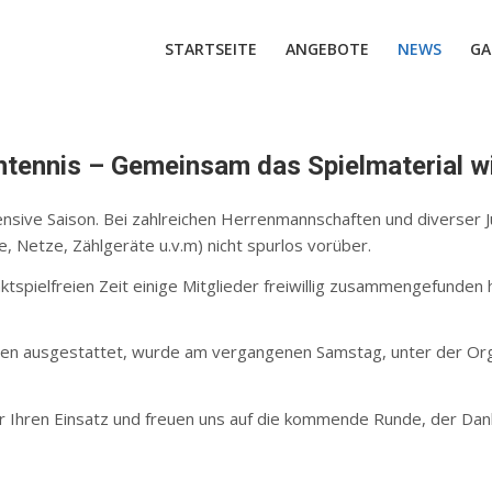
STARTSEITE
ANGEBOTE
NEWS
GA
htennis – Gemeinsam das Spielmaterial w
ntensive Saison. Bei zahlreichen Herrenmannschaften und diverser
, Netze, Zählgeräte u.v.m) nicht spurlos vorüber.
nktspielfreien Zeit einige Mitglieder freiwillig zusammengefunde
en ausgestattet, wurde am vergangenen Samstag, unter der Organ
r Ihren Einsatz und freuen uns auf die kommende Runde, der Dank