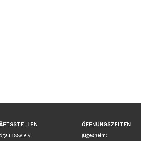
ÄFTSSTELLEN
ÖFFNUNGSZEITEN
dgau 1888 e.V.
Jügesheim: