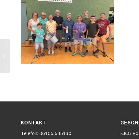
Nico Hübner auf dem
Podest bei den
hessischen Ranglisten
der Kids!
KONTAKT
GESCH
Telefon: 06106 645130
S.K.G Ro