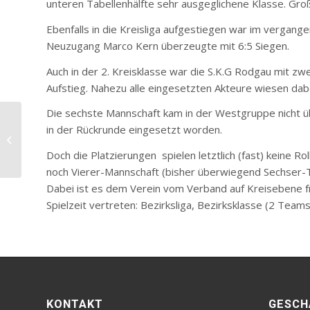
unteren Tabellenhälfte sehr ausgeglichene Klasse. Groß
Ebenfalls in die Kreisliga aufgestiegen war im vergange
Neuzugang Marco Kern überzeugte mit 6:5 Siegen.
Auch in der 2. Kreisklasse war die S.K.G Rodgau mit zw
Aufstieg. Nahezu alle eingesetzten Akteure wiesen dabei
Die sechste Mannschaft kam in der Westgruppe nicht üb
in der Rückrunde eingesetzt worden.
SKG-Turner ist
Hessenmeister
Doch die Platzierungen spielen letztlich (fast) keine R
noch Vierer-Mannschaft (bisher überwiegend Sechser-T
Dabei ist es dem Verein vom Verband auf Kreisebene fre
Spielzeit vertreten: Bezirksliga, Bezirksklasse (2 Teams)
KONTAKT
GESCH