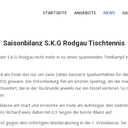
STARTSEITE
ANGEBOTE
NEWS
GA
Saisonbilanz S.K.G Rodgau Tischtennis
 der S.K.G Rodgau nicht mehr in so einen spannenden Titelkampf i
 am Ende das nur um zwei Zähler bessere Spielverhältnis für die
05) gewann. Die Entscheidung fiel am letzten Spieltag, als die Ha
senhirt, die in der Rückrunde jeweils nur ein Einzel verloren. So 
te.
klasse am Start und erreichte am Ende als Aufsteiger den siebte
Richard wies dabei mit 6:3 Siegen die beste Bilanz auf.
t gegen den sofortigen Wiederabstieg in die 1. Kreisklasse. Sie hi