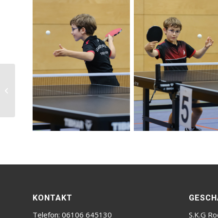
kein Kinderturnen in
den Sommerferien
KONTAKT
GESCH
Telefon: 06106 645130
S.K.G Ro