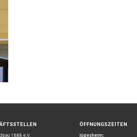
ÄFTSSTELLEN
ÖFFNUNGSZEITEN
dgau 1888 e.V.
Jügesheim: