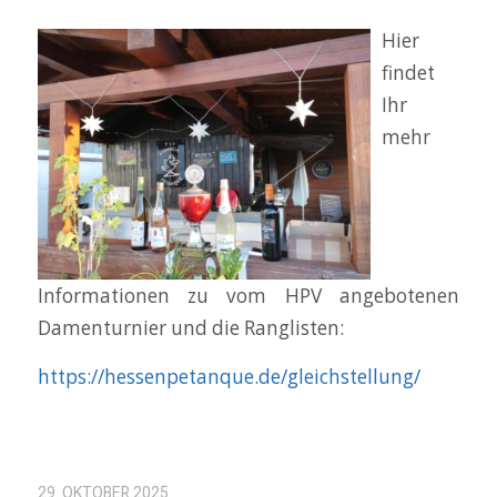
Hier
findet
Ihr
mehr
Informationen zu vom HPV angebotenen
Damenturnier und die Ranglisten:
https://hessenpetanque.de/gleichstellung/
29. OKTOBER 2025