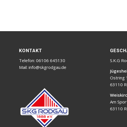
KONTAKT
GESCH
Telefon: 06106 645130
S.K.G Ro
Mail:
info@skgrodgau.de
Jügeshe
Ostring 
63110 R
Weiskir
Am Sport
63110 R