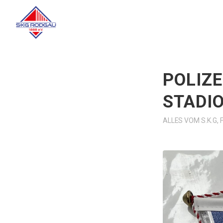
POLIZE
STADI
ALLES VOM S.K.G
,