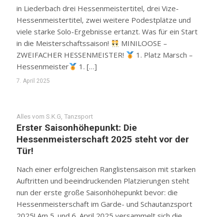
in Liederbach drei Hessenmeistertitel, drei Vize-
Hessenmeistertitel, zwei weitere Podestplätze und
viele starke Solo-Ergebnisse ertanzt. Was für ein Start
in die Meisterschaftssaison!
MINILOOSE –
ZWEIFACHER HESSENMEISTER!
1. Platz Marsch –
Hessenmeister
1. […]
7. April 2025
Alles vom S.K.G
,
Tanzsport
Erster Saisonhöhepunkt: Die
Hessenmeisterschaft 2025 steht vor der
Tür!
Nach einer erfolgreichen Ranglistensaison mit starken
Auftritten und beeindruckenden Platzierungen steht
nun der erste große Saisonhöhepunkt bevor: die
Hessenmeisterschaft im Garde- und Schautanzsport
2025! Am 5. und 6. April 2025 versammelt sich die