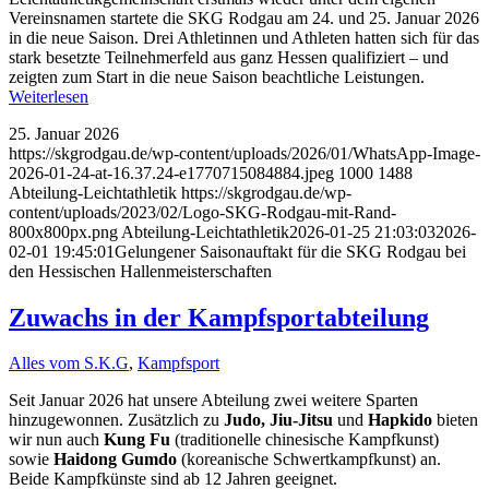
Vereinsnamen startete die SKG Rodgau am 24. und 25. Januar 2026
in die neue Saison. Drei Athletinnen und Athleten hatten sich für das
stark besetzte Teilnehmerfeld aus ganz Hessen qualifiziert – und
zeigten zum Start in die neue Saison beachtliche Leistungen.
Weiterlesen
25. Januar 2026
https://skgrodgau.de/wp-content/uploads/2026/01/WhatsApp-Image-
2026-01-24-at-16.37.24-e1770715084884.jpeg
1000
1488
Abteilung-Leichtathletik
https://skgrodgau.de/wp-
content/uploads/2023/02/Logo-SKG-Rodgau-mit-Rand-
800x800px.png
Abteilung-Leichtathletik
2026-01-25 21:03:03
2026-
02-01 19:45:01
Gelungener Saisonauftakt für die SKG Rodgau bei
den Hessischen Hallenmeisterschaften
Zuwachs in der Kampfsportabteilung
Alles vom S.K.G
,
Kampfsport
Seit Januar 2026 hat unsere Abteilung zwei weitere Sparten
hinzugewonnen. Zusätzlich zu
Judo, Jiu-Jitsu
und
Hapkido
bieten
wir nun auch
Kung Fu
(traditionelle chinesische Kampfkunst)
sowie
Haidong Gumdo
(koreanische Schwertkampfkunst) an.
Beide Kampfkünste sind ab 12 Jahren geeignet.