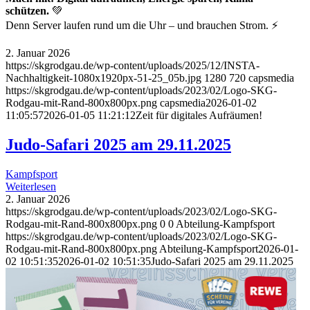
schützen.
💚
Denn Server laufen rund um die Uhr – und brauchen Strom. ⚡
2. Januar 2026
https://skgrodgau.de/wp-content/uploads/2025/12/INSTA-
Nachhaltigkeit-1080x1920px-51-25_05b.jpg
1280
720
capsmedia
https://skgrodgau.de/wp-content/uploads/2023/02/Logo-SKG-
Rodgau-mit-Rand-800x800px.png
capsmedia
2026-01-02
11:05:57
2026-01-05 11:21:12
Zeit für digitales Aufräumen!
Judo-Safari 2025 am 29.11.2025
Kampfsport
Weiterlesen
2. Januar 2026
https://skgrodgau.de/wp-content/uploads/2023/02/Logo-SKG-
Rodgau-mit-Rand-800x800px.png
0
0
Abteilung-Kampfsport
https://skgrodgau.de/wp-content/uploads/2023/02/Logo-SKG-
Rodgau-mit-Rand-800x800px.png
Abteilung-Kampfsport
2026-01-
02 10:51:35
2026-01-02 10:51:35
Judo-Safari 2025 am 29.11.2025