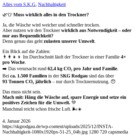
Alles vom S.K.G
,
Nachhaltigkeit
🌿👕
Muss wirklich alles in den Trockner?
Ja, die Wäsche wird weicher und schneller trocken.
Aber nutzen wir den Trockner
wirklich aus Notwendigkeit – oder
nur aus Bequemlichkeit?
Denn genau das geht
zulasten unserer Umwelt
.
Ein Blick auf die Zahlen:
👨‍👩‍👧‍👦 Im Durchschnitt läuft der Trockner in einer Familie
4×
pro Woche
.
➡️ Das verursacht rund
62,4 kg CO₂ pro Jahr und Familie
.
Bei
ca. 1.500 Familien
in der
SKG Rodgau
sind das über
93 Tonnen CO₂ jährlich
– nur durch Trocknernutzung. 😯
Das muss nicht sein.
Mach mit: Häng die Wäsche auf, spare Energie und setze ein
positives Zeichen für die Umwelt.
💚
Manchmal reicht schon frische Luft. 🌬️☀️
4. Januar 2026
https://skgrodgau.de/wp-content/uploads/2025/12/INSTA-
Nachhaltigkeit-1080x1920px-51-25_04b.jpg
1280
720
capsmedia