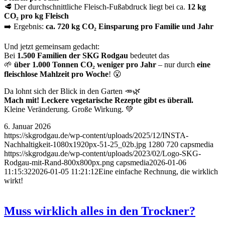
🥩 Der durchschnittliche Fleisch-Fußabdruck liegt bei ca.
12 kg
CO₂ pro kg Fleisch
➡️ Ergebnis:
ca. 720 kg CO₂ Einsparung pro Familie und Jahr
Und jetzt gemeinsam gedacht:
Bei
1.500 Familien der SKG Rodgau
bedeutet das
🌱
über 1.000 Tonnen CO₂ weniger pro Jahr
– nur durch
eine
fleischlose Mahlzeit pro Woche
! 😮
Da lohnt sich der Blick in den Garten 🥕🌿
Mach mit! Leckere vegetarische Rezepte gibt es überall.
Kleine Veränderung. Große Wirkung. 💚
6. Januar 2026
https://skgrodgau.de/wp-content/uploads/2025/12/INSTA-
Nachhaltigkeit-1080x1920px-51-25_02b.jpg
1280
720
capsmedia
https://skgrodgau.de/wp-content/uploads/2023/02/Logo-SKG-
Rodgau-mit-Rand-800x800px.png
capsmedia
2026-01-06
11:15:32
2026-01-05 11:21:12
Eine einfache Rechnung, die wirklich
wirkt!
Muss wirklich alles in den Trockner?