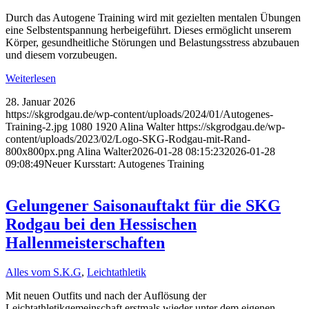
Durch das Autogene Training wird mit gezielten mentalen Übungen
eine Selbstentspannung herbeigeführt. Dieses ermöglicht unserem
Körper, gesundheitliche Störungen und Belastungsstress abzubauen
und diesem vorzubeugen.
Weiterlesen
28. Januar 2026
https://skgrodgau.de/wp-content/uploads/2024/01/Autogenes-
Training-2.jpg
1080
1920
Alina Walter
https://skgrodgau.de/wp-
content/uploads/2023/02/Logo-SKG-Rodgau-mit-Rand-
800x800px.png
Alina Walter
2026-01-28 08:15:23
2026-01-28
09:08:49
Neuer Kursstart: Autogenes Training
Gelungener Saisonauftakt für die SKG
Rodgau bei den Hessischen
Hallenmeisterschaften
Alles vom S.K.G
,
Leichtathletik
Mit neuen Outfits und nach der Auflösung der
Leichtathletikgemeinschaft erstmals wieder unter dem eigenen