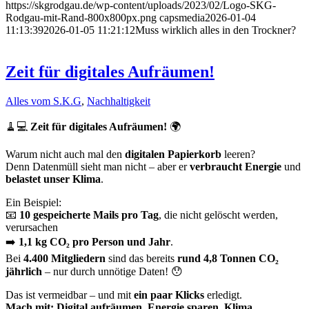
https://skgrodgau.de/wp-content/uploads/2023/02/Logo-SKG-
Rodgau-mit-Rand-800x800px.png
capsmedia
2026-01-04
11:13:39
2026-01-05 11:21:12
Muss wirklich alles in den Trockner?
Zeit für digitales Aufräumen!
Alles vom S.K.G
,
Nachhaltigkeit
🧹💻
Zeit für digitales Aufräumen!
🌍
Warum nicht auch mal den
digitalen Papierkorb
leeren?
Denn Datenmüll sieht man nicht – aber er
verbraucht Energie
und
belastet unser Klima
.
Ein Beispiel:
📧
10 gespeicherte Mails pro Tag
, die nicht gelöscht werden,
verursachen
➡️
1,1 kg CO₂ pro Person und Jahr
.
Bei
4.400 Mitgliedern
sind das bereits
rund 4,8 Tonnen CO₂
jährlich
– nur durch unnötige Daten! 😯
Das ist vermeidbar – und mit
ein paar Klicks
erledigt.
Mach mit: Digital aufräumen, Energie sparen, Klima