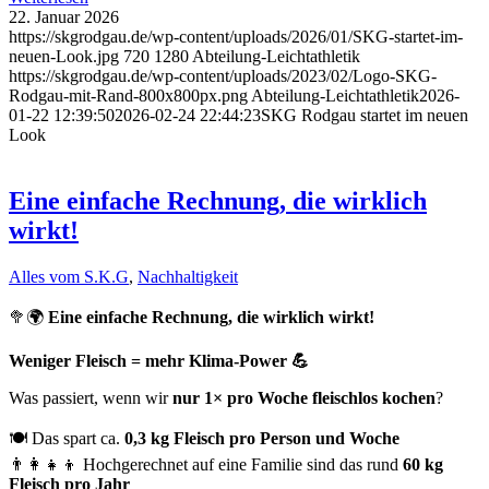
22. Januar 2026
https://skgrodgau.de/wp-content/uploads/2026/01/SKG-startet-im-
neuen-Look.jpg
720
1280
Abteilung-Leichtathletik
https://skgrodgau.de/wp-content/uploads/2023/02/Logo-SKG-
Rodgau-mit-Rand-800x800px.png
Abteilung-Leichtathletik
2026-
01-22 12:39:50
2026-02-24 22:44:23
SKG Rodgau startet im neuen
Look
Eine einfache Rechnung, die wirklich
wirkt!
Alles vom S.K.G
,
Nachhaltigkeit
🥦🌍
Eine einfache Rechnung, die wirklich wirkt!
Weniger Fleisch = mehr Klima-Power
💪
Was passiert, wenn wir
nur 1× pro Woche fleischlos kochen
?
🍽️ Das spart ca.
0,3 kg Fleisch pro Person und Woche
👨‍👩‍👧‍👦 Hochgerechnet auf eine Familie sind das rund
60 kg
Fleisch pro Jahr