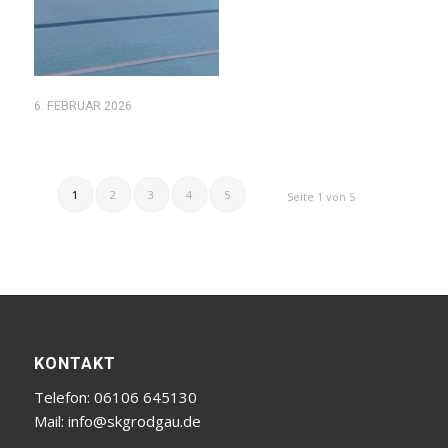
6. FEBRUAR 2026
1
2
3
4
5
Seite 1 von 5
KONTAKT
Telefon: 06106 645130
Mail:
info@skgrodgau.de