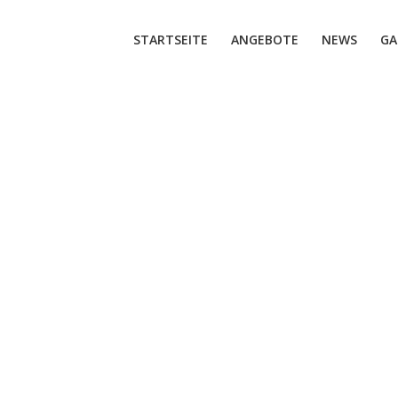
STARTSEITE
ANGEBOTE
NEWS
GA
frühstück
Girls Night Out
022/23
2022/23