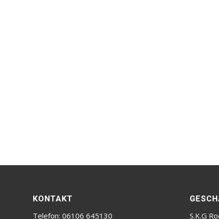
KONTAKT
GESCH
Telefon: 06106 645130
S.K.G Ro