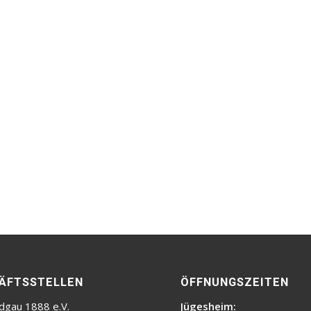
ÄFTSSTELLEN
ÖFFNUNGSZEITEN
dgau 1888 e.V.
Jügesheim: