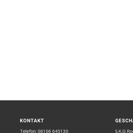
KONTAKT
GESCH
Telefon: 06106 645130
S.K.G Ro