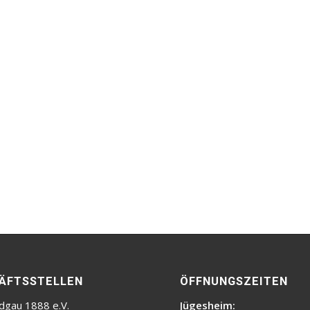
ÄFTSSTELLEN
ÖFFNUNGSZEITEN
dgau 1888 e.V.
Jügesheim: