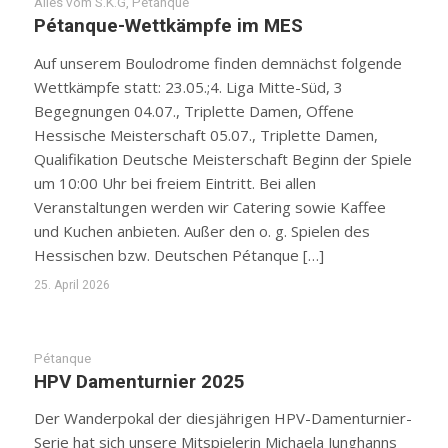
Alles vom S.K.G
,
Pétanque
Pétanque-Wettkämpfe im MES
Auf unserem Boulodrome finden demnächst folgende
Wettkämpfe statt: 23.05.;4. Liga Mitte-Süd, 3
Begegnungen 04.07., Triplette Damen, Offene
Hessische Meisterschaft 05.07., Triplette Damen,
Qualifikation Deutsche Meisterschaft Beginn der Spiele
um 10:00 Uhr bei freiem Eintritt. Bei allen
Veranstaltungen werden wir Catering sowie Kaffee
und Kuchen anbieten. Außer den o. g. Spielen des
Hessischen bzw. Deutschen Pétanque […]
25. April 2026
Pétanque
HPV Damenturnier 2025
Der Wanderpokal der diesjährigen HPV-Damenturnier-
Serie hat sich unsere Mitspielerin Michaela Junghanns