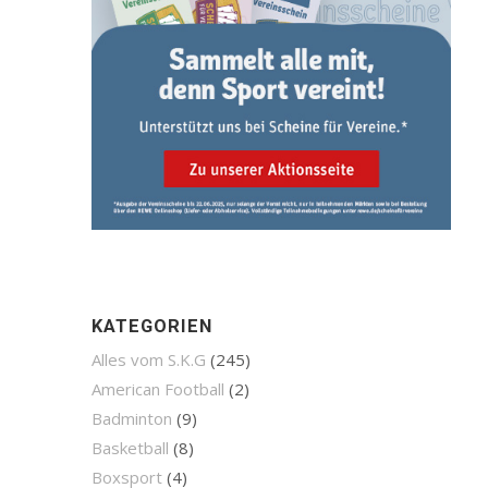
KATEGORIEN
Alles vom S.K.G
(245)
American Football
(2)
Badminton
(9)
Basketball
(8)
Boxsport
(4)