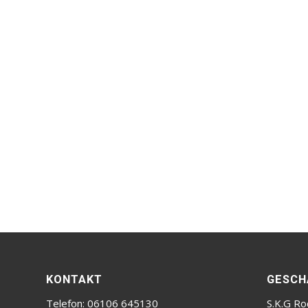
KONTAKT
GESCH
Telefon: 06106 645130
S.K.G Ro