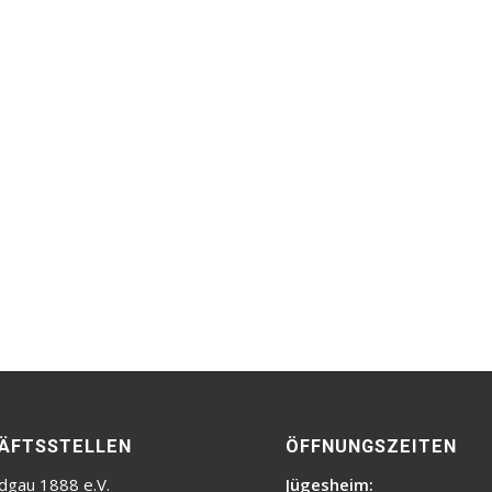
ÄFTSSTELLEN
ÖFFNUNGSZEITEN
dgau 1888 e.V.
Jügesheim: