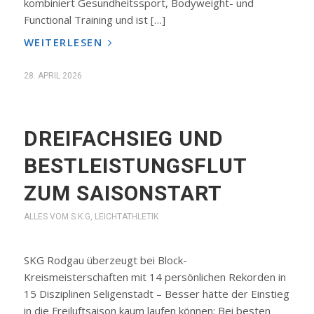
kombiniert Gesundheitssport, Bodyweight- und
Functional Training und ist […]
WEITERLESEN
28. APRIL 2026
DREIFACHSIEG UND
BESTLEISTUNGSFLUT
ZUM SAISONSTART
ALLES VOM S.K.G
,
LEICHTATHLETIK
SKG Rodgau überzeugt bei Block-
Kreismeisterschaften mit 14 persönlichen Rekorden in
15 Disziplinen Seligenstadt – Besser hätte der Einstieg
in die Freiluftsaison kaum laufen können: Bei besten